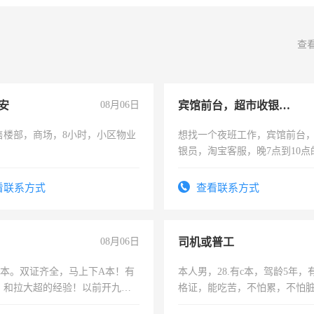
查
安
08月06日
宾馆前台，超市收银员，淘宝客服
售楼部，商场，8小时，小区物业
想找一个夜班工作，宾馆前台
银员，淘宝客服，晚7点到10点
工，麻烦看到的老板加我微信
号同微信
看联系方式
查看联系方式
08月06日
司机或普工
，B本。双证齐全，马上下A本！有
本人男，28.有c本，驾龄5年，
，和拉大超的经验！以前开九米
格证，能吃苦，不怕累，不怕
土车
实，需求稳定工作一份，保险