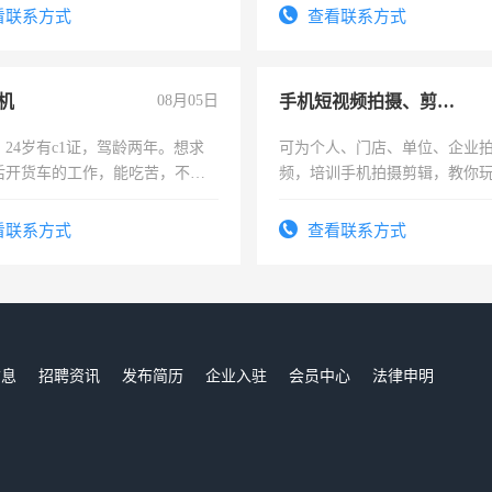
看联系方式
查看联系方式
机
08月05日
手机短视频拍摄、剪辑、抖音快手
24岁有c1证，驾龄两年。想求
可为个人、门店、单位、企业
后开货车的工作，能吃苦，不怕
频，培训手机拍摄剪辑，教你
可为个人、门店、单位、企业
频，培训手机拍摄剪辑，教你
看联系方式
查看联系方式
音！你也可以成为拍摄达人！
成为拍摄达人！
信息
招聘资讯
发布简历
企业入驻
会员中心
法律申明
们