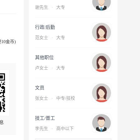
谢先生
·
大专
行政/后勤
范女士
·
大专
10金币)
其他职位
卢女士
·
大专
文员
张女士
·
中专/技校
技工/普工
息
李先生
·
高中以下