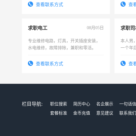
查看联系方式
查
求职电工
08月05日
求职司
专业维修电路，灯具，开关插座安装，
本人男，
水电维修，故障排除，兼职和零活。
一个年
加班。
查看联系方式
查
栏目导航:
职位搜索
简历中心
名企展示
一句话
套餐标准
金币充值
意见建议
联系我