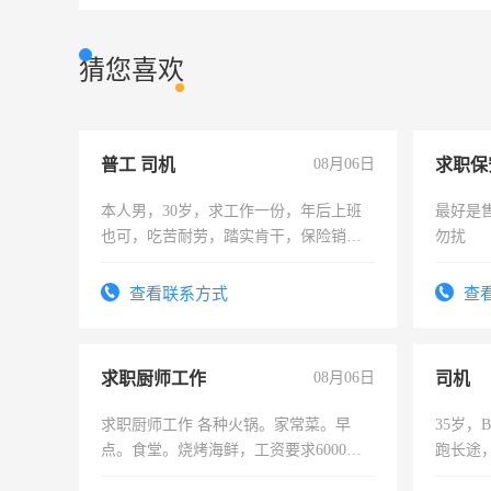
猜您喜欢
普工 司机
08月06日
求职保
本人男，30岁，求工作一份，年后上班
最好是
也可，吃苦耐劳，踏实肯干，保险销售
勿扰
勿扰
查看联系方式
查
求职厨师工作
08月06日
司机
求职厨师工作 各种火锅。家常菜。早
35岁
点。食堂。烧烤海鲜，工资要求6000以
跑长途
上
六，渣