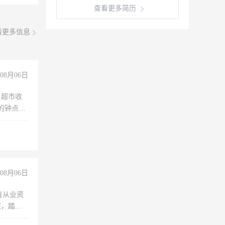
查看更多简历
看更多信息
08月06日
，超市收
的钟点
聊，手机
08月06日
有从业资
脏，踏
不干